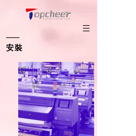
安裝
數 碼
UV
打 印
設 計
噴 繪
環 保
安 裝
認 證