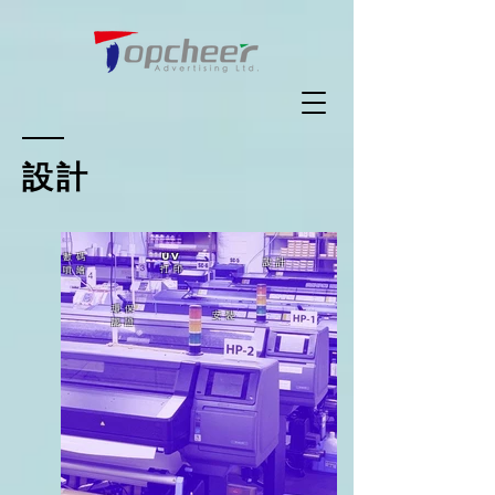
設計
數 碼
UV
設 計
打 印
噴 繪
環 保
安 裝
認 證