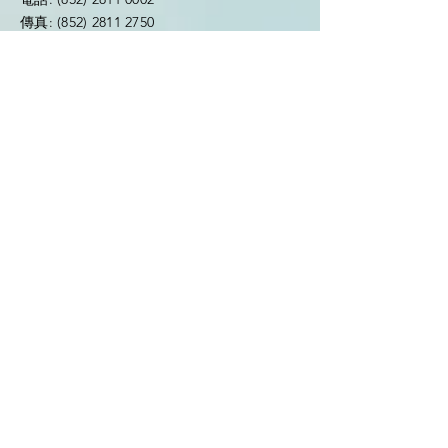
傳真:
(852) 2811 2750
電郵:
info@topcheer.com.hk
姓名
電郵地址